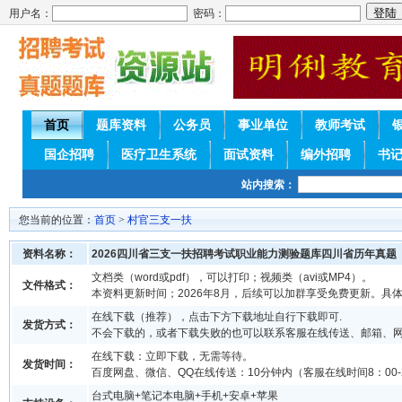
用户名：
密码：
首页
题库资料
公务员
事业单位
教师考试
国企招聘
医疗卫生系统
面试资料
编外招聘
书
站内搜索：
您当前的位置：
首页
>
村官三支一扶
资料名称：
2026四川省三支一扶招聘考试职业能力测验题库四川省历年真题
文档类（word或pdf），可以打印；视频类（avi或MP4）。
文件格式：
本资料更新时间；2026年8月，后续可以加群享受免费更新。具
在线下载（推荐），点击下方下载地址自行下载即可.
发货方式：
不会下载的，或者下载失败的也可以联系客服在线传送、邮箱、
在线下载：立即下载，无需等待。
发货时间：
百度网盘、微信、QQ在线传送：10分钟内（客服在线时间8：00-2
台式电脑+笔记本电脑+手机+安卓+苹果