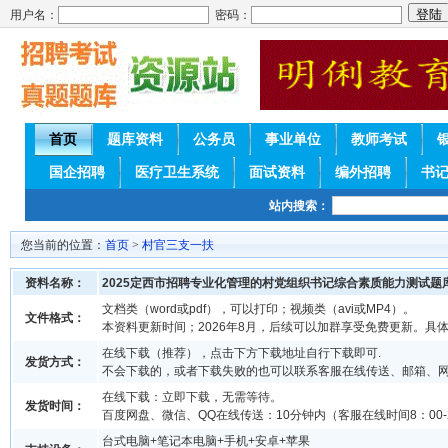
用户名：
密码：
首页
题库资料
公务员
事业单位
教师考试
国企招聘
医疗卫生系统
面试资料
编外招聘
书
站内搜索：
您当前的位置：
首页
>
村官三支一扶
资料名称：
2025定西市招聘专业化管理的村党组织书记综合素质能力测试题
文档类（word或pdf），可以打印；视频类（avi或MP4）。
文件格式：
本资料更新时间；2026年8月，后续可以加群享受免费更新。具
在线下载（推荐），点击下方下载地址自行下载即可.
发货方式：
不会下载的，或者下载失败的也可以联系客服在线传送、邮箱、
在线下载：立即下载，无需等待。
发货时间：
百度网盘、微信、QQ在线传送：10分钟内（客服在线时间8：00-2
台式电脑+笔记本电脑+手机+安卓+苹果