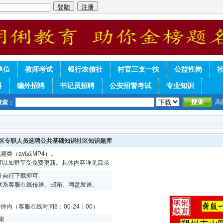
单位
教师考试
银行农信社
村官三支一扶
公益性岗
料
编外招聘
书记员招聘
公安招警考试
专业知识
高
搜索：
社区专职人员选聘公共基础知识社区知识题库
频类（avi或MP4）。
续可以加群享受免费更新。具体内容详见目录
自行下载即可.
联系客服在线传送、邮箱、网盘发送。
内（客服在线时间8：00-24：00）
果