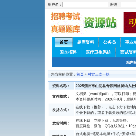
用户名：
密码：
首页
题库资料
公务员
事业
国企招聘
医疗卫生系统
面试资
站内
您当前的位置：
首页
>
村官三支一扶
资料名称：
2025朔州市山阴县专职网格员纳入
文档类（word或pdf），可以打印；视
文件格式：
本资料更新时间；2026年8月，后
在线下载（推荐），点击下方下载地址
发货方式：
不会下载的，或者下载失败的也可以
在线下载：立即下载，无需等待。
发货时间：
百度网盘、微信、QQ在线传送：10分钟
台式电脑+笔记本电脑+手机+安卓+苹