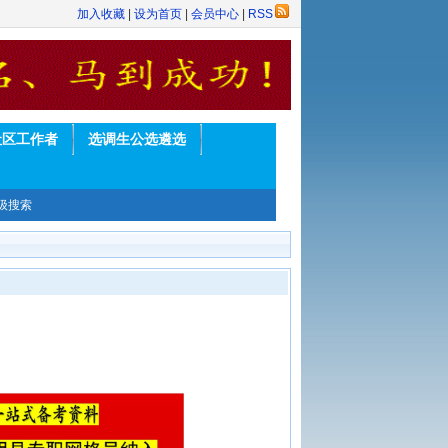
加入收藏
|
设为首页
|
会员中心
|
RSS
社区工作者
选调生公选遴选
级搜索