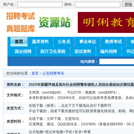
用户名：
密码：
首页
题库资料
公务员
事业单位
教师考试
国企招聘
医疗卫生系统
面试资料
编外招聘
书
站内搜索：
您当前的位置：
首页
>
公安招警考试
资料名称：
2025年新疆拜城县面向社会招聘警务辅助人员综合基础知识测试
文档类（word或pdf），可以打印；视频类（avi或MP4）。
文件格式：
本资料更新时间；2026年8月，后续可以加群享受免费更新。具体
在线下载（推荐），点击下方下载地址自行下载即可.
发货方式：
不会下载的，或者下载失败的也可以联系客服在线传送、邮箱、网
在线下载：立即下载，无需等待。
发货时间：
百度网盘、微信、QQ在线传送：10分钟内（客服在线时间8：00-2
台式电脑+笔记本电脑+手机+安卓+苹果