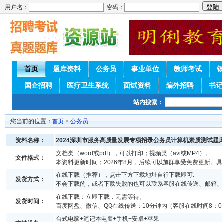
用户名：
密码：
首页
题库资料
公务员
事业单位
教师考试
国企招聘
医疗卫生系统
面试资料
编外招聘
书
站内搜索：
您当前的位置：
首页
>
公务员
资料名称：
2024深圳市服务高质量发展专项招录公务员计算机素质测试题
文档类（word或pdf），可以打印；视频类（avi或MP4）。
文件格式：
本资料更新时间；2026年8月，后续可以加群享受免费更新。
在线下载（推荐），点击下方下载地址自行下载即可.
发货方式：
不会下载的，或者下载失败的也可以联系客服在线传送、邮箱
在线下载：立即下载，无需等待。
发货时间：
百度网盘、微信、QQ在线传送：10分钟内（客服在线时间8：00-
台式电脑+笔记本电脑+手机+安卓+苹果