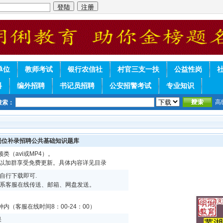
单位
教师考试
银行农信社
村官三支一扶
公益性岗
料
编外招聘
书记员招聘
公安招警考试
专业知识
高
搜索：
岗位补录招聘公共基础知识题库
频类（avi或MP4）。
可以加群享受免费更新。具体内容详见目录
自行下载即可.
系客服在线传送、邮箱、网盘发送。
内（客服在线时间8：00-24：00）
果