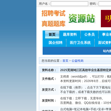
用户名：
密码：
首页
题库资料
公务员
事业
国企招聘
医疗卫生系统
面试资
站内
您当前的位置：
首页
>
公益性岗
资料名称：
2025芜湖鸠江区高校毕业生基层特定
文档类（word或pdf），可以打印；视
文件格式：
本资料更新时间；2026年8月，后续
在线下载（推荐），点击下方下载地址
发货方式：
不会下载的，或者下载失败的也可以联
在线下载：立即下载，无需等待。
发货时间：
百度网盘、微信、QQ在线传送：10分钟
台式电脑+笔记本电脑+手机+安卓+苹