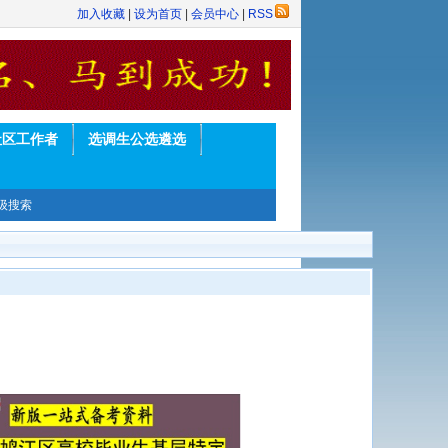
加入收藏
|
设为首页
|
会员中心
|
RSS
社区工作者
选调生公选遴选
级搜索