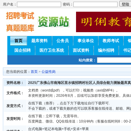
用户名：
密码：
首页
题库资料
公务员
事业单位
教师考试
国企招聘
医疗卫生系统
面试资料
编外招聘
书
站内搜索：
您当前的位置：
首页
>
公益性岗
资料名称：
2025广东佛山市南海区里水镇招聘村社区人员综合能力测验题库
文档类（word或pdf），可以打印；视频类（avi或MP4）。
文件格式：
本资料更新时间；2026年8月，后续可以加群享受免费更新。具体
在线下载（推荐），点击下方下载地址自行下载即可.
发货方式：
不会下载的，或者下载失败的也可以联系客服在线传送、邮箱、网
在线下载：立即下载，无需等待。
发货时间：
百度网盘、微信、QQ在线传送：10分钟内（客服在线时间8：00-2
台式电脑+笔记本电脑+手机+安卓+苹果