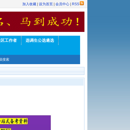
加入收藏
|
设为首页
|
会员中心
|
RSS
社区工作者
选调生公选遴选
级搜索