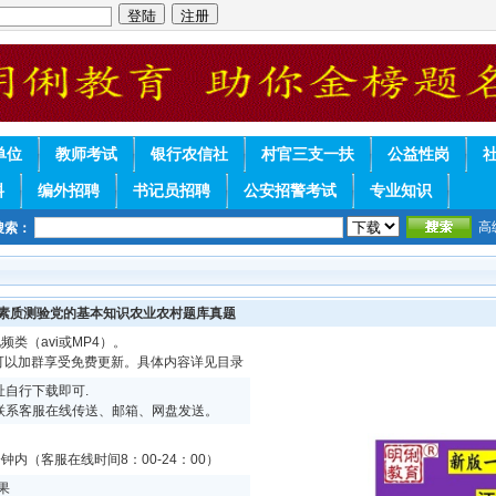
单位
教师考试
银行农信社
村官三支一扶
公益性岗
料
编外招聘
书记员招聘
公安招警考试
专业知识
高
搜索：
合素质测验党的基本知识农业农村题库真题
频类（avi或MP4）。
续可以加群享受免费更新。具体内容详见目录
自行下载即可.
联系客服在线传送、邮箱、网盘发送。
内（客服在线时间8：00-24：00）
果