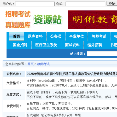
用户名：
密码：
首页
题库资料
公务员
事业单位
教师考试
国企招聘
医疗卫生系统
面试资料
编外招聘
书
站内搜索：
您当前的位置：
首页
>
教师考试
资料名称：
2025年河南地矿职业学院招聘工作人员教育知识行政能力测试题
文档类（word或pdf），可以打印；视频类（avi或MP4）。
文件格式：
本资料更新时间；2026年8月，后续可以加群享受免费更新。具
在线下载（推荐），点击下方下载地址自行下载即可.
发货方式：
不会下载的，或者下载失败的也可以联系客服在线传送、邮箱、
在线下载：立即下载，无需等待。
发货时间：
百度网盘、微信、QQ在线传送：10分钟内（客服在线时间8：00-2
台式电脑+笔记本电脑+手机+安卓+苹果