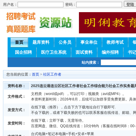
用户名：
密码：
首页
题库资料
公务员
事业单位
教师考试
国企招聘
医疗卫生系统
面试资料
编外招聘
书
站内搜索：
您当前的位置：
首页
>
社区工作者
资料名称：
2025连云港连云区社区工作者社会工作综合能力社会工作实务题
文档类（word或pdf），可以打印；视频类（avi或MP4）。
文件格式：
本资料更新时间；2026年8月，后续可以加群享受免费更新。具
在线下载（推荐），点击下方下载地址自行下载即可.
发货方式：
不会下载的，或者下载失败的也可以联系客服在线传送、邮箱、
在线下载：立即下载，无需等待。
发货时间：
百度网盘、微信、QQ在线传送：10分钟内（客服在线时间8：00-2
台式电脑+笔记本电脑+手机+安卓+苹果