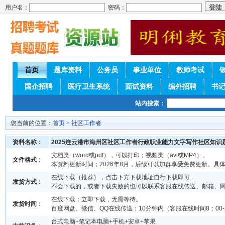
用户名：
密码：
首页
题库资料
公务员
事业单位
教师考试
国企招聘
医疗卫生系统
面试资料
编外招聘
书
站内搜索：
您当前的位置：
首页
>
社区工作者
资料名称：
2025连云港市海州区社区工作者行政职业能力文字写作社区知识
文档类（word或pdf），可以打印；视频类（avi或MP4）。
文件格式：
本资料更新时间；2026年8月，后续可以加群享受免费更新。具
在线下载（推荐），点击下方下载地址自行下载即可.
发货方式：
不会下载的，或者下载失败的也可以联系客服在线传送、邮箱、
在线下载：立即下载，无需等待。
发货时间：
百度网盘、微信、QQ在线传送：10分钟内（客服在线时间8：00-2
台式电脑+笔记本电脑+手机+安卓+苹果