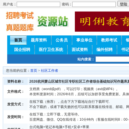
用户名：
密码：
首页
题库资料
公务员
事业单位
教师考试
国企招聘
医疗卫生系统
面试资料
编外招聘
书
站内搜索：
您当前的位置：
首页
>
社区工作者
资料名称：
2026杭州萧山区城市社区专职社区工作者综合基础知识写作题库
文档类（word或pdf），可以打印；视频类（avi或MP4）。
文件格式：
本资料更新时间；2026年8月，后续可以加群享受免费更新。具
在线下载（推荐），点击下方下载地址自行下载即可.
发货方式：
不会下载的，或者下载失败的也可以联系客服在线传送、邮箱、
在线下载：立即下载，无需等待。
发货时间：
百度网盘、微信、QQ在线传送：10分钟内（客服在线时间8：00-2
台式电脑+笔记本电脑+手机+安卓+苹果