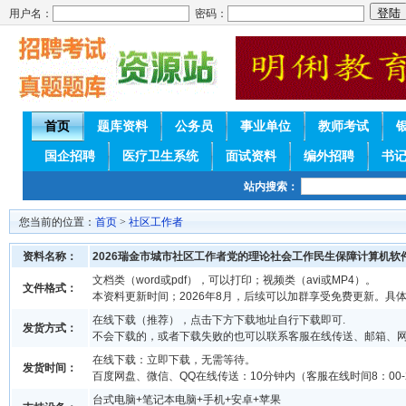
用户名：
密码：
首页
题库资料
公务员
事业单位
教师考试
国企招聘
医疗卫生系统
面试资料
编外招聘
书
站内搜索：
您当前的位置：
首页
>
社区工作者
资料名称：
2026瑞金市城市社区工作者党的理论社会工作民生保障计算机软
文档类（word或pdf），可以打印；视频类（avi或MP4）。
文件格式：
本资料更新时间；2026年8月，后续可以加群享受免费更新。具
在线下载（推荐），点击下方下载地址自行下载即可.
发货方式：
不会下载的，或者下载失败的也可以联系客服在线传送、邮箱、
在线下载：立即下载，无需等待。
发货时间：
百度网盘、微信、QQ在线传送：10分钟内（客服在线时间8：00-2
台式电脑+笔记本电脑+手机+安卓+苹果