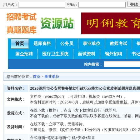
用户名：
密码：
首页
题库资料
公务员
事业单位
教师考试
国企招聘
医疗卫生系统
面试资料
编外招聘
书
站内搜索：
您当前的位置：
首页
>
事业单位
资料名称：
2026深圳市公安局警务辅助行政职业能力公安素质测试题库送真题
文档类（word或pdf），可以打印；视频类（avi或MP4）。
文件格式：
本资料更新时间；2026年8月，后续可以加群享受免费更新。具体
在线下载（推荐），点击下方下载地址自行下载即可.
发货方式：
不会下载的，或者下载失败的也可以联系客服在线传送、邮箱、网
在线下载：立即下载，无需等待。
发货时间：
百度网盘、微信、QQ在线传送：10分钟内（客服在线时间8：00-2
台式电脑+笔记本电脑+手机+安卓+苹果