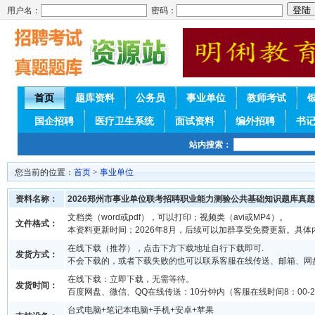
用户名：
密码：
首页
题库资料
公务员
事业单位
教师考试
国企招聘
医疗卫生系统
面试资料
编外招聘
书
站内搜索：
您当前的位置：
首页
>
事业单位
资料名称：
2026郑州市事业单位联考招聘职业能力测验公共基础知识题库真题
文档类（word或pdf），可以打印；视频类（avi或MP4）。
文件格式：
本资料更新时间；2026年8月，后续可以加群享受免费更新。具体
在线下载（推荐），点击下方下载地址自行下载即可.
发货方式：
不会下载的，或者下载失败的也可以联系客服在线传送、邮箱、网
在线下载：立即下载，无需等待。
发货时间：
百度网盘、微信、QQ在线传送：10分钟内（客服在线时间8：00-2
台式电脑+笔记本电脑+手机+安卓+苹果