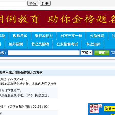
单位
教师考试
银行农信社
村官三支一扶
公益性岗
料
编外招聘
书记员招聘
公安招警考试
专业知识
高
搜索：
公共基本能力测验题库送北京真题
频类（avi或MP4）。
续可以加群享受免费更新。具体内容详见目录
自行下载即可.
联系客服在线传送、邮箱、网盘发送。
内（客服在线时间8：00-24：00）
果