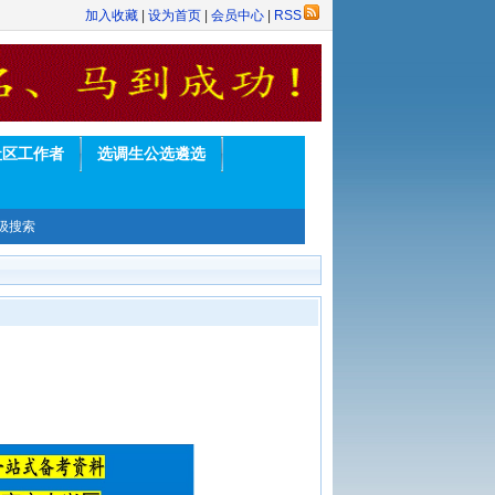
加入收藏
|
设为首页
|
会员中心
|
RSS
社区工作者
选调生公选遴选
级搜索