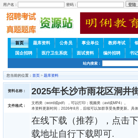
用户名：
密码：
首页
题库资料
公务员
事业单位
教师考试
国企招聘
医疗卫生系统
面试资料
编外招聘
书
站内搜索：
您当前的位置：
首页
>
题库资料
2025年长沙市雨花区洞
资料名称：
文档类（word或pdf），可以打印；视频类（avi或MP4）。
文件格式：
本资料更新时间；2026年8月，后续可以加群享受免费更新。具
在线下载（推荐），点击
载地址自行下载即可.