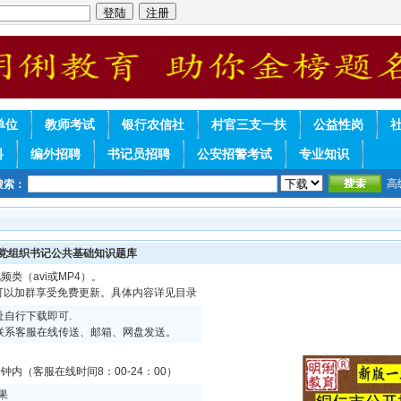
单位
教师考试
银行农信社
村官三支一扶
公益性岗
料
编外招聘
书记员招聘
公安招警考试
专业知识
高
搜索：
村党组织书记公共基础知识题库
频类（avi或MP4）。
续可以加群享受免费更新。具体内容详见目录
自行下载即可.
联系客服在线传送、邮箱、网盘发送。
内（客服在线时间8：00-24：00）
果