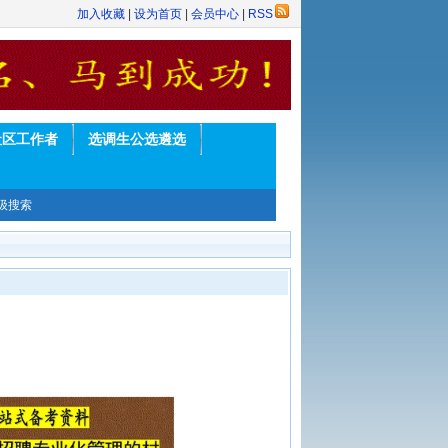
加入收藏
|
设为首页
|
会员中心
|
RSS
社区工作者
选调生公选遴选
级搜索