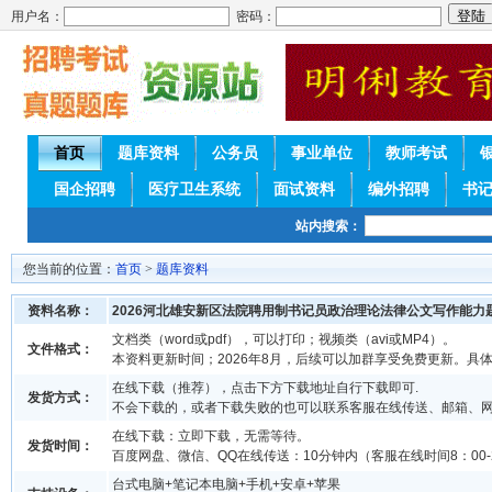
用户名：
密码：
首页
题库资料
公务员
事业单位
教师考试
国企招聘
医疗卫生系统
面试资料
编外招聘
书
站内搜索：
您当前的位置：
首页
>
题库资料
资料名称：
2026河北雄安新区法院聘用制书记员政治理论法律公文写作能力
文档类（word或pdf），可以打印；视频类（avi或MP4）。
文件格式：
本资料更新时间；2026年8月，后续可以加群享受免费更新。具
在线下载（推荐），点击下方下载地址自行下载即可.
发货方式：
不会下载的，或者下载失败的也可以联系客服在线传送、邮箱、
在线下载：立即下载，无需等待。
发货时间：
百度网盘、微信、QQ在线传送：10分钟内（客服在线时间8：00-2
台式电脑+笔记本电脑+手机+安卓+苹果